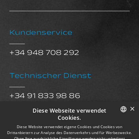
Kundenservice
+34 948 708 292
Technischer Dienst
+34 91 833 98 86
×
sat@exkalsa.com
Diese Webseite verwendet
Cookies.
SPANISH
Diese Website verwendet eigene Cookies und Cookies von
Kundendienst
Drittanbietern zur Analyse des Datenverkehrs und für Werbezwecke.
ENGLISH
Ohne Ihre ausdrückliche Einwilligung werden nicht unbedingt