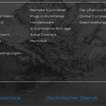
Remote Kühlmöbel
Der pfad von 
d Vision
Plug-in Kühlmöbel
Global Compa
4.0
Handelsware
Gleichstellung
E-Commerce Storage
zwerk
Exkal Concept
n
Horexkal
edingungen
service
Technischer Dienst