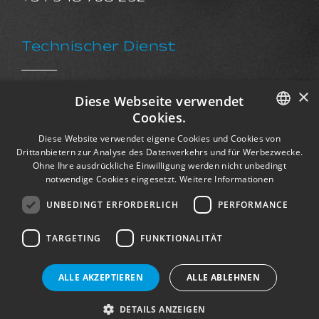
Technischer Dienst
+34 91 833 98 86
×
Diese Webseite verwendet
sat@exkalsa.com
Cookies.
SPANISH
Diese Website verwendet eigene Cookies und Cookies von
Drittanbietern zur Analyse des Datenverkehrs und für Werbezwecke.
ENGLISH
Kundendienst
Ohne Ihre ausdrückliche Einwilligung werden nicht unbedingt
notwendige Cookies eingesetzt.
Weitere Informationen
FRENCH
UNBEDINGT ERFORDERLICH
PERFORMANCE
postventa@exkalsa.com
GERMAN
TARGETING
FUNKTIONALITÄT
ALLE AKZEPTIEREN
ALLE ABLEHNEN
© Exkal 2026. All Rights Reserved.
Privacy Policy
|
Cookies Policy
DETAILS ANZEIGEN