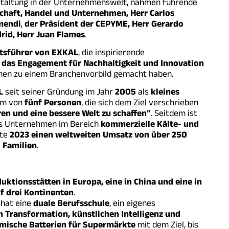
staltung in der Unternehmenswelt, nahmen führende
schaft, Handel und Unternehmen, Herr Carlos
amendi
,
der Präsident der CEPYME, Herr Gerardo
rid, Herr Juan Flames
.
ftsführer von EXKAL
, die inspirierende
das Engagement für Nachhaltigkeit und Innovation
men zu einem Branchenvorbild gemacht haben.
L
seit seiner Gründung im Jahr
2005
als
kleines
am von
fünf Personen
, die sich dem Ziel verschrieben
en und eine bessere Welt zu schaffen“
. Seitdem ist
es Unternehmen im Bereich
kommerzielle Kälte- und
hte
2023 einen weltweiten Umsatz von über 250
 Familien
.
uktionsstätten in Europa, eine in China und eine in
f drei Kontinenten
.
 hat eine
duale Berufsschule
, ein eigenes
en Transformation, künstlichen Intelligenz und
mische Batterien für Supermärkte
mit dem Ziel, bis