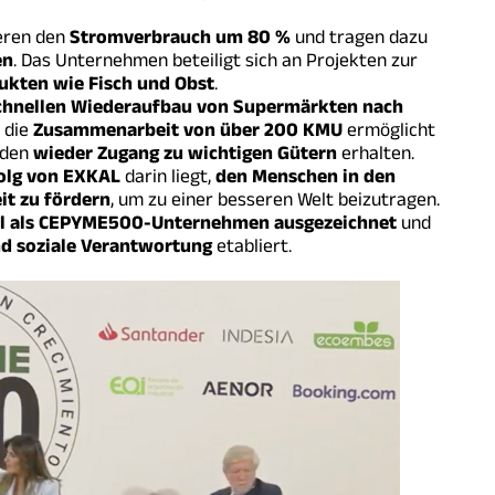
eren den
Stromverbrauch um 80 %
und tragen dazu
en
. Das Unternehmen beteiligt sich an Projekten zur
ukten wie Fisch und Obst
.
chnellen Wiederaufbau von Supermärkten nach
 die
Zusammenarbeit von über 200 KMU
ermöglicht
nden
wieder Zugang zu wichtigen Gütern
erhalten.
folg von EXKAL
darin liegt,
den Menschen in den
it zu fördern
, um zu einer besseren Welt beizutragen.
al als CEPYME500-Unternehmen ausgezeichnet
und
nd soziale Verantwortung
etabliert.