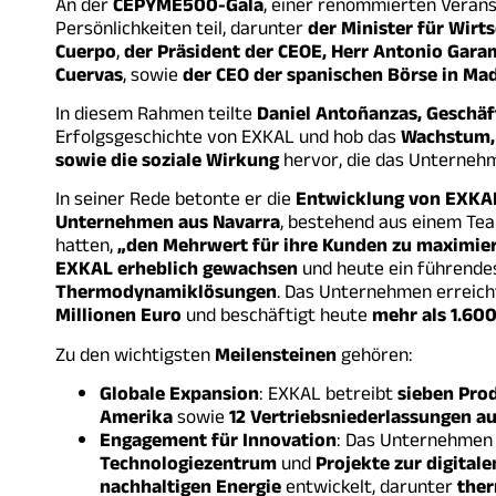
An der
CEPYME500-Gala
, einer renommierten Veran
Persönlichkeiten teil, darunter
der Minister für Wirt
Cuerpo
,
der Präsident der CEOE, Herr Antonio Gar
Cuervas
, sowie
der CEO der spanischen Börse in Mad
In diesem Rahmen teilte
Daniel Antoñanzas, Geschä
Erfolgsgeschichte von EXKAL und hob das
Wachstum, 
sowie die soziale Wirkung
hervor, die das Unterneh
In seiner Rede betonte er die
Entwicklung von EXKA
Unternehmen aus Navarra
, bestehend aus einem Te
hatten,
„den Mehrwert für ihre Kunden zu maximier
EXKAL erheblich gewachsen
und heute ein führend
Thermodynamiklösungen
. Das Unternehmen erreic
Millionen Euro
und beschäftigt heute
mehr als 1.600
Zu den wichtigsten
Meilensteinen
gehören:
Globale Expansion
: EXKAL betreibt
sieben Prod
Amerika
sowie
12 Vertriebsniederlassungen au
Engagement für Innovation
: Das Unternehmen
Technologiezentrum
und
Projekte zur digital
nachhaltigen Energie
entwickelt, darunter
ther