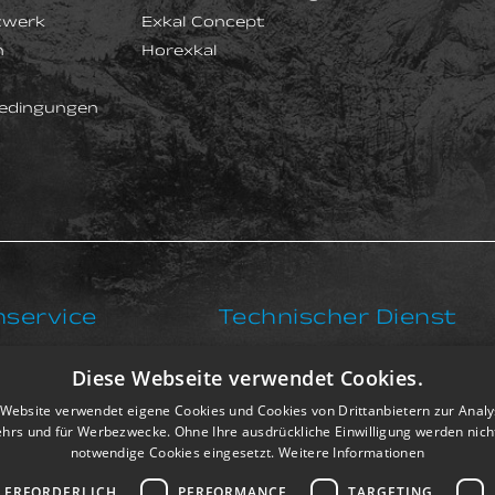
zwerk
Exkal Concept
n
Horexkal
edingungen
service
Technischer Dienst
Diese Webseite verwendet Cookies.
8 708 292
+34 91 833 98 86
Website verwendet eigene Cookies und Cookies von Drittanbietern zur Anal
sat@exkalsa.com
hrs und für Werbezwecke. Ohne Ihre ausdrückliche Einwilligung werden nich
notwendige Cookies eingesetzt.
Weitere Informationen
 ERFORDERLICH
PERFORMANCE
TARGETING