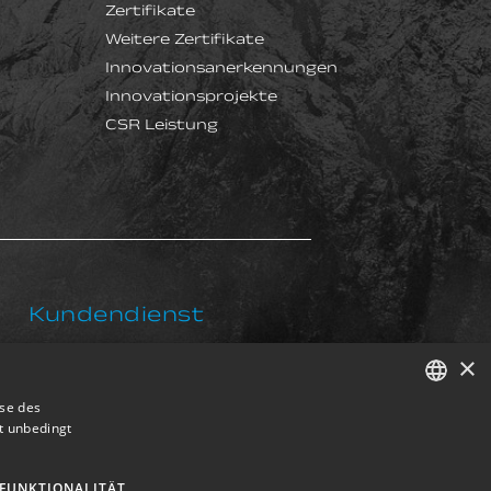
Zertifikate
Weitere Zertifikate
Innovationsanerkennungen
Innovationsprojekte
CSR Leistung
Kundendienst
×
postventa@exkalsa.com
yse des
t unbedingt
SPANISH
ENGLISH
FUNKTIONALITÄT