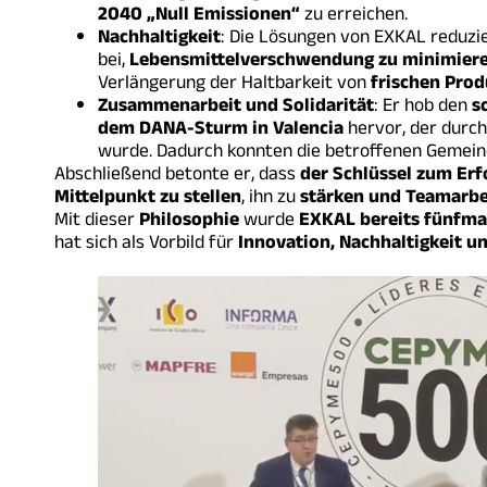
2040 „Null Emissionen“
zu erreichen.
Nachhaltigkeit
: Die Lösungen von EXKAL reduzi
bei,
Lebensmittelverschwendung zu minimier
Verlängerung der Haltbarkeit von
frischen Prod
Zusammenarbeit und Solidarität
: Er hob den
s
dem DANA-Sturm in Valencia
hervor, der durch
wurde. Dadurch konnten die betroffenen Gemei
Abschließend betonte er, dass
der Schlüssel zum Er
Mittelpunkt zu stellen
, ihn zu
stärken und Teamarbe
Mit dieser
Philosophie
wurde
EXKAL bereits fünfm
hat sich als Vorbild für
Innovation, Nachhaltigkeit u