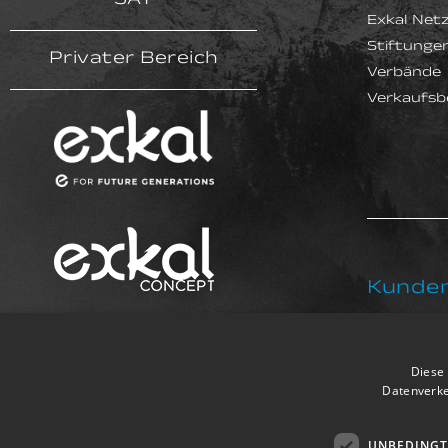
SAT
Exkal Net
Stiftunge
Privater Bereich
Verbände
Verkaufsb
Kunden
+34 94
Diese 
Datenverke
UNBEDINGT