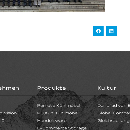
ehmen
Produkte
Kultur
Remote Kühlmöbel
Der pfad von 
d Vision
Plug-in Kühlmöbel
Global Compa
4.0
Handelsware
Gleichstellung
E-Commerce Storage