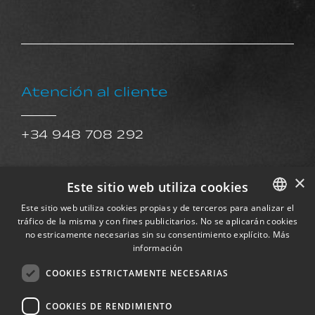
Atención al cliente
+34 948 708 292
×
Atención al cliente
Este sitio web utiliza cookies
Este sitio web utiliza cookies propias y de terceros para analizar el
tráfico de la misma y con fines publicitarios. No se aplicarán cookies
SPANISH
+34 91 833 98 86
no estricamente necesarias sin su consentimiento explícito.
Más
ENGLISH
información
sat@exkalsa.com
FRENCH
COOKIES ESTRICTAMENTE NECESARIAS
GERMAN
Servicio Postventa
COOKIES DE RENDIMIENTO