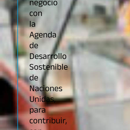
negocio
con
la
Agenda
de
Desarrollo
Sostenible
de
Naciones
Unidas,
para
contribuir,