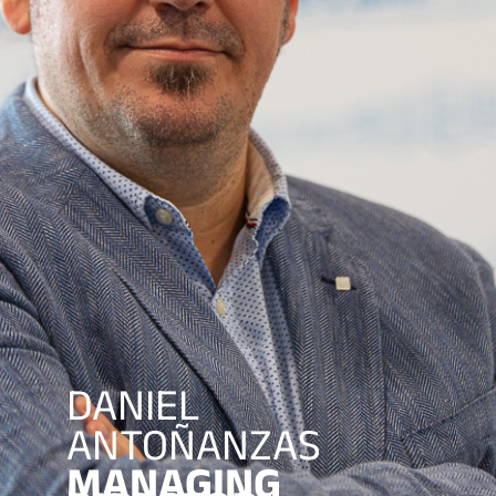
DANIEL
ANTOÑANZAS
MANAGING