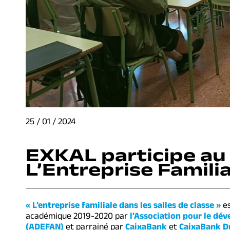
25 / 01 / 2024
EXKAL participe a
L’Entreprise Familia
« L’entreprise familiale dans les salles de classe »
es
académique 2019-2020 par
l’Association pour le dév
(ADEFAN)
et parrainé par
CaixaBank
et
CaixaBank D