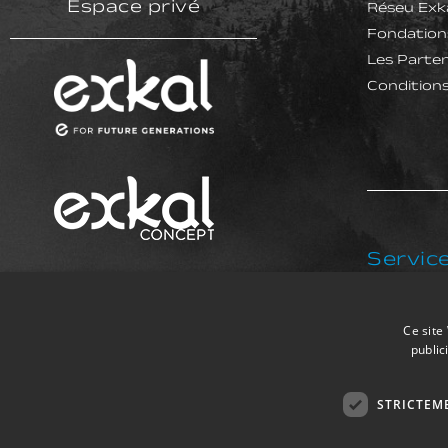
Espace privé
Réseu Exk
Fondation
Les Parten
Condition
Service
+34 94
Ce site
public
STRICTEM