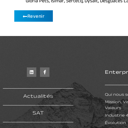
Gloria Pets, Isimar, Sertecq, Dysait, Desguaces 
Revenir
Enterpr
Qui nous
Actualités
Mission, Vi
Valeurs
SAT
Industrie 
Évolution