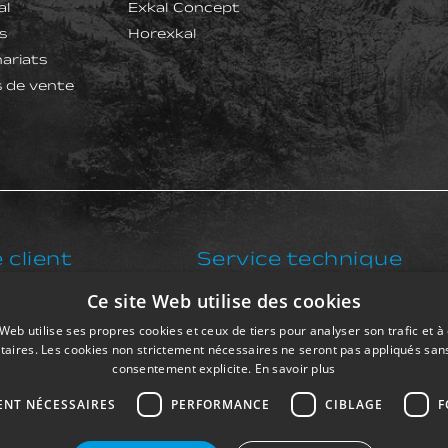
al
Exkal Concept
s
Horexkal
ariats
s de vente
 client
Service technique
Ce site Web utilise des cookies
8 708 292
+34 91 833 98 86
 Web utilise ses propres cookies et ceux de tiers pour analyser son trafic et à 
itaires. Les cookies non strictement nécessaires ne seront pas appliqués san
sat@exkalsa.com
consentement explicite.
En savoir plus
ENT NÉCESSAIRES
PERFORMANCE
CIBLAGE
F