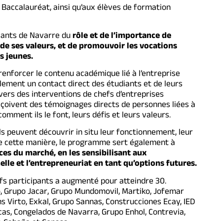
 Baccalauréat, ainsi qu’aux élèves de formation
diants de Navarre du
rôle et de l’importance de
, de ses valeurs, et de promouvoir les vocations
s jeunes.
à renforcer le contenu académique lié à l’entreprise
alement un contact direct des étudiants et de leurs
avers des interventions de chefs d’entreprises
reçoivent des témoignages directs de personnes liées à
 comment ils le font, leurs défis et leurs valeurs.
 ils peuvent découvrir in situ leur fonctionnement, leur
. De cette manière, le programme sert également à
nces du marché, en les sensibilisant aux
lle et l’entrepreneuriat en tant qu’options futures.
ifs participants a augmenté pour atteindre 30.
po, Grupo Jacar, Grupo Mundomovil, Martiko, Jofemar
s Virto, Exkal, Grupo Sannas, Construcciones Ecay, IED
cas, Congelados de Navarra, Grupo Enhol, Contrevia,