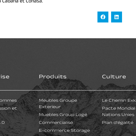
La Cabaña et Conasa.
ise
Produits
Culture
 sommes
Meubles Groupe
Le Chemin Exk
Exterieur
ssion et
Pacte Mondial
Muebles Group Logé
Nations Unies
4.0
Commercialisé
Plan d’égalité
E-commerce Storage