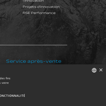
l’innovation
Projets d’innovation
RSE Performance
Service après-vente​
×
postventa@exkalsa.com
des fins
s votre
SPANISH
ENGLISH
ONCTIONNALITÉ
FRENCH