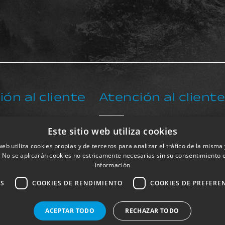
ón al cliente
Atención al client
48 708 292
+34 91 833 98 86
Este sitio web utiliza cookies
 web utiliza cookies propias y de terceros para analizar el tráfico de la misma 
sat@exkalsa.com
s. No se aplicarán cookies no estricamente necesarias sin su consentimiento e
información
AS
COOKIES DE RENDIMIENTO
COOKIES DE PREFERE
ACEPTAR TODO
RECHAZAR TODO