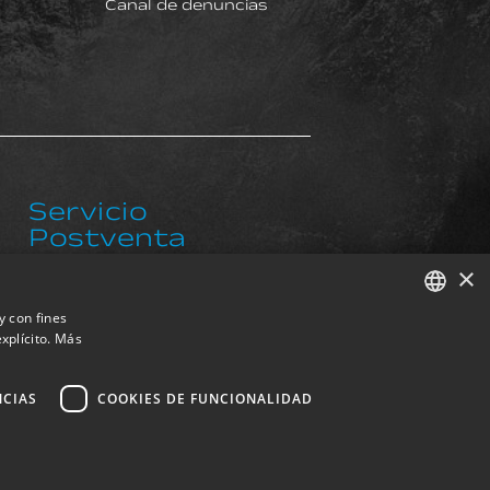
Canal de denuncias
e
Servicio
Postventa
×
postventa@exkalsa.com
y con fines
xplícito.
Más
SPANISH
ENGLISH
NCIAS
COOKIES DE FUNCIONALIDAD
FRENCH
GERMAN