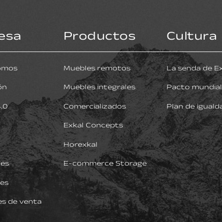
esa
Productos
Cultura
omos
Muebles remotos
La senda de E
ón
Muebles integrales
Pacto mundial
4.0
Comercializados
Plan de iguald
Exkal Concepts
Horexkal
nes
E-commerce Storage
es
es de venta