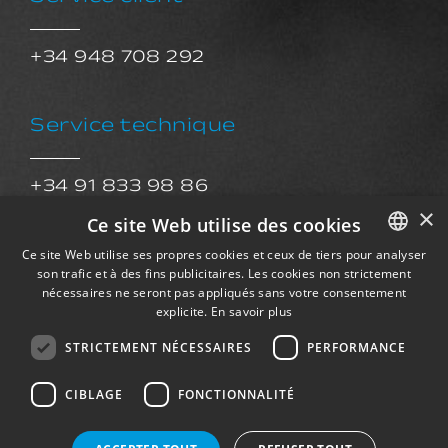
+34 948 708 292
Service technique
+34 91 833 98 86
×
sat@exkalsa.com
Ce site Web utilise des cookies
Ce site Web utilise ses propres cookies et ceux de tiers pour analyser
son trafic et à des fins publicitaires. Les cookies non strictement
SPANISH
Service après-vente​
nécessaires ne seront pas appliqués sans votre consentement
ENGLISH
explicite.
En savoir plus
FRENCH
STRICTEMENT NÉCESSAIRES
PERFORMANCE
postventa@exkalsa.com
GERMAN
CIBLAGE
FONCTIONNALITÉ